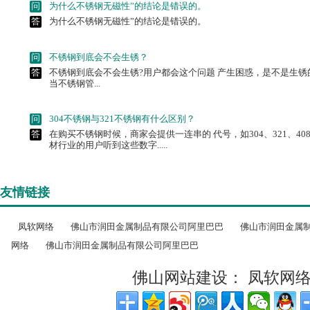
问
不锈钢到底会不会生锈？
答
不锈钢到底会不会生锈?用户都会这个问题 产生困惑，是不是生锈
当不锈钢管...
问
304不锈钢与321不锈钢有什么区别？
答
在购买不锈钢时候，商家会提供一连串的 代号，如304、321、40
材行业的用户听到这些数字.....
问
为什么304不锈钢板价格的差异这么大呢？
答
放眼目前不锈钢管市场前景，一片大好， 正是因为有好的市场前景
多。但是近日我公司市场价.....
友情链接
问
不锈钢管是如何在市场中得到广泛推广的？
答
不锈钢管拥有鲜明的市场优势，这种类型 的管道材料采用合金制造而成
凤软网络
佛山市润田金属制品有限公司阿里巴巴
佛山市润田金属
网络
佛山市润田金属制品有限公司阿里巴巴
佛山网站建设：
凤软网