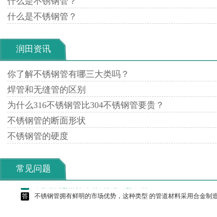
什么是不锈钢管？
答
为什么不锈钢无磁性”的结论是错误的。
什么是不锈钢管？
问
不锈钢到底会不会生锈？
答
不锈钢到底会不会生锈?用户都会这个问题 产生困惑，是不是生锈
润田资讯
当不锈钢管...
你了解不锈钢管有哪三大类吗？
问
304不锈钢与321不锈钢有什么区别？
答
在购买不锈钢时候，商家会提供一连串的 代号，如304、321、40
焊管和无缝管的区别
材行业的用户听到这些数字.....
为什么316不锈钢管比304不锈钢管要贵？
问
为什么304不锈钢板价格的差异这么大呢？
不锈钢管的断面形状
答
放眼目前不锈钢管市场前景，一片大好， 正是因为有好的市场前景
不锈钢管的硬度
多。但是近日我公司市场价.....
问
不锈钢管是如何在市场中得到广泛推广的？
常见问题
答
不锈钢管拥有鲜明的市场优势，这种类型 的管道材料采用合金制造而成
问
为什么不锈钢无磁性”的结论是错误的。
答
为什么不锈钢无磁性”的结论是错误的。