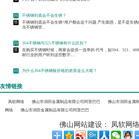
答
不锈钢到底会不会生锈?用户都会这个问题 产生困惑，是不是生锈
当不锈钢管...
问
304不锈钢与321不锈钢有什么区别？
答
在购买不锈钢时候，商家会提供一连串的 代号，如304、321、40
材行业的用户听到这些数字.....
问
为什么304不锈钢板价格的差异这么大呢？
答
放眼目前不锈钢管市场前景，一片大好， 正是因为有好的市场前景
多。但是近日我公司市场价.....
问
不锈钢管是如何在市场中得到广泛推广的？
友情链接
答
不锈钢管拥有鲜明的市场优势，这种类型 的管道材料采用合金制造而成
凤软网络
佛山市润田金属制品有限公司阿里巴巴
佛山市润田金属
问
为什么不锈钢无磁性”的结论是错误的。
网络
佛山市润田金属制品有限公司阿里巴巴
答
为什么不锈钢无磁性”的结论是错误的。
佛山网站建设：
凤软网
问
不锈钢到底会不会生锈？
答
不锈钢到底会不会生锈?用户都会这个问题 产生困惑，是不是生锈